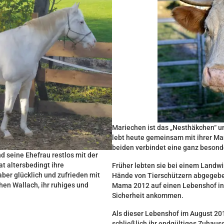
Mariechen ist das „Nesthäkchen“ u
lebt heute gemeinsam mit ihrer M
beiden verbindet eine ganz besond
nd seine Ehefrau restlos mit der
at altersbedingt ihre
Früher lebten sie bei einem Landwir
ber glücklich und zufrieden mit
Hände von Tierschützern abgegeben
en Wallach, ihr ruhiges und
Mama 2012 auf einen Lebenshof in 
Sicherheit ankommen.
Als dieser Lebenshof im August 20
schließlich ihr endgültiges Zuhause