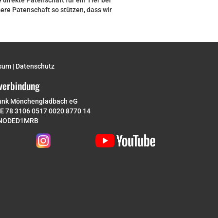
 direkte Patenschaft für ein Tier bei
re Patenschaft so stützen, dass wir
sum
|
Datenschutz
verbindung
ank Mönchengladbach eG
DE 78 3106 0517 0020 8770 14
ENODED1MRB