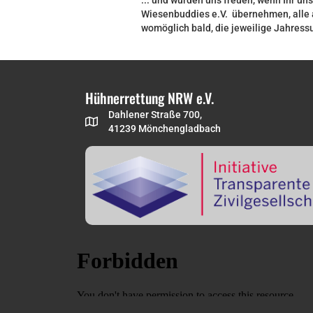
... und würden uns freuen, wenn Ihr uns
Wiesenbuddies e.V. übernehmen, alle 
womöglich bald, die jeweilige Jahres
Hühnerrettung NRW e.V.
Dahlener Straße 700,
41239 Mönchengladbach