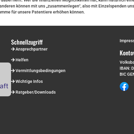
 dabei helft. Wer die finanziellen Möglichkeiten hat, kann natürlich eine
anderen können mit uns „zusammenlegen“, also mit Einzelspenden unse
summe für unsere Patentiere erhöhen können.
Schnellzugriff
Impres
Ansprechpartner
Konto
Helfen
Volksb
IBAN: 
Vermittlungsbedingungen
BIC G
Wichtige Infos
Ratgeber/Downloads