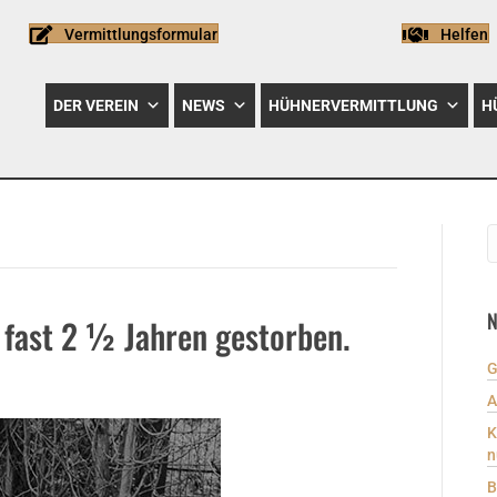
Vermittlungsformular
Helfen
DER VEREIN
NEWS
HÜHNERVERMITTLUNG
H
N
 fast 2 ½ Jahren gestorben.
G
A
K
n
B