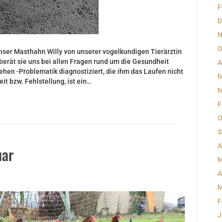
F
D
N
O
unser Masthahn Willy von unserer vogelkundigen Tierärztin
berät sie uns bei allen Fragen rund um die Gesundheit
A
ehen -Problematik diagnostiziert, die ihm das Laufen nicht
M
t bzw. Fehlstellung, ist ein…
M
F
O
S
A
uar
M
A
M
F
J