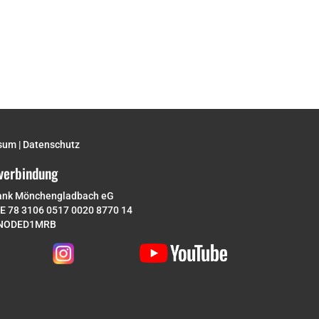
sum
|
Datenschutz
verbindung
ank Mönchengladbach eG
DE 78 3106 0517 0020 8770 14
ENODED1MRB