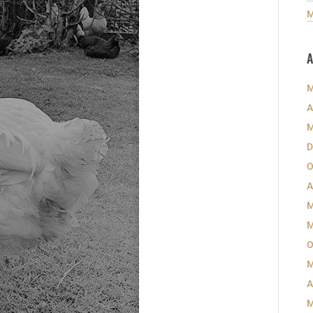
M
A
M
A
M
D
O
A
M
M
O
M
A
M