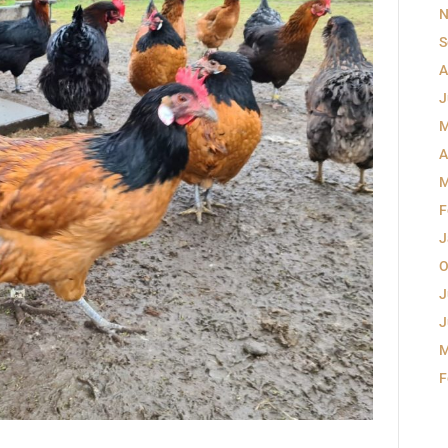
N
S
A
J
M
A
M
F
J
O
J
J
M
F