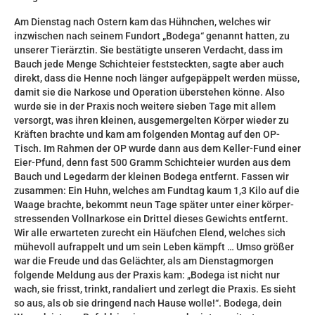
Am Dienstag nach Ostern kam das Hühnchen, welches wir
inzwischen nach seinem Fundort „Bodega“ genannt hatten, zu
unserer Tierärztin. Sie bestätigte unseren Verdacht, dass im
Bauch jede Menge Schichteier feststeckten, sagte aber auch
direkt, dass die Henne noch länger aufgepäppelt werden müsse,
damit sie die Narkose und Operation überstehen könne. Also
wurde sie in der Praxis noch weitere sieben Tage mit allem
versorgt, was ihren kleinen, ausgemergelten Körper wieder zu
Kräften brachte und kam am folgenden Montag auf den OP-
Tisch. Im Rahmen der OP wurde dann aus dem Keller-Fund einer
Eier-Pfund, denn fast 500 Gramm Schichteier wurden aus dem
Bauch und Legedarm der kleinen Bodega entfernt. Fassen wir
zusammen: Ein Huhn, welches am Fundtag kaum 1,3 Kilo auf die
Waage brachte, bekommt neun Tage später unter einer körper-
stressenden Vollnarkose ein Drittel dieses Gewichts entfernt.
Wir alle erwarteten zurecht ein Häufchen Elend, welches sich
mühevoll aufrappelt und um sein Leben kämpft … Umso größer
war die Freude und das Gelächter, als am Dienstagmorgen
folgende Meldung aus der Praxis kam: „Bodega ist nicht nur
wach, sie frisst, trinkt, randaliert und zerlegt die Praxis. Es sieht
so aus, als ob sie dringend nach Hause wolle!“. Bodega, dein