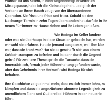
Wunsch ist uns Befehl, in einer ungenehmigt erweiterten
Mittagspause, habe ich die Kleine abgeholt. Lediglich der
Verband an ihrem Bauch zeugt von der überstandenen
Operation. Sie frisst und frisst und frisst. Sobald sie den
Nachsorge-Termin in zehn Tagen überstanden hat, darf sie in ihr
neues Für-immer-zu-Hause ziehen und ihr Leben genießen.
Wie Bodega im Keller landete
oder was sie überhaupt in diese Situation gebracht hat, werden
wir wohl nie erfahren. Hat sie jemand ausgesetzt, weil ihm klar
war, dass sie krank war? Hat sie es geschafft sich aus einem
Schlachttransport zu befreien und ist dann durch die Gegend
geirrt? Für zweitere These spricht die Tatsache, dass sie
innerstädtisch, fernab jeder Hühnerhaltung gefunden wurde,
aber das Geheimnis ihrer Herkunft wird Bodega für sich
behalten.
Ihre Geschichte zeigt einmal mehr, dass es sich immer lohnt, zu
kämpfen und, dass die angezüchtete abnorme Legetätigkeit zu
unendlichem Elend und Quälerei bei Hühnern in der Industrie
führt.