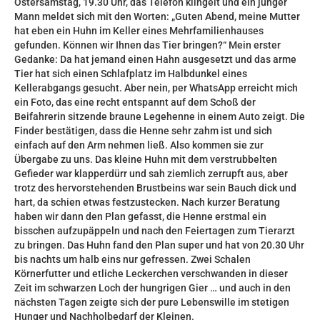
Ostersamstag, 19.30 Uhr, das Telefon klingelt und ein junger
Mann meldet sich mit den Worten: „Guten Abend, meine Mutter
hat eben ein Huhn im Keller eines Mehrfamilienhauses
gefunden. Können wir Ihnen das Tier bringen?“ Mein erster
Gedanke: Da hat jemand einen Hahn ausgesetzt und das arme
Tier hat sich einen Schlafplatz im Halbdunkel eines
Kellerabgangs gesucht. Aber nein, per WhatsApp erreicht mich
ein Foto, das eine recht entspannt auf dem Schoß der
Beifahrerin sitzende braune Legehenne in einem Auto zeigt. Die
Finder bestätigen, dass die Henne sehr zahm ist und sich
einfach auf den Arm nehmen ließ. Also kommen sie zur
Übergabe zu uns. Das kleine Huhn mit dem verstrubbelten
Gefieder war klapperdürr und sah ziemlich zerrupft aus, aber
trotz des hervorstehenden Brustbeins war sein Bauch dick und
hart, da schien etwas festzustecken. Nach kurzer Beratung
haben wir dann den Plan gefasst, die Henne erstmal ein
bisschen aufzupäppeln und nach den Feiertagen zum Tierarzt
zu bringen. Das Huhn fand den Plan super und hat von 20.30 Uhr
bis nachts um halb eins nur gefressen. Zwei Schalen
Körnerfutter und etliche Leckerchen verschwanden in dieser
Zeit im schwarzen Loch der hungrigen Gier … und auch in den
nächsten Tagen zeigte sich der pure Lebenswille im stetigen
Hunger und Nachholbedarf der Kleinen.